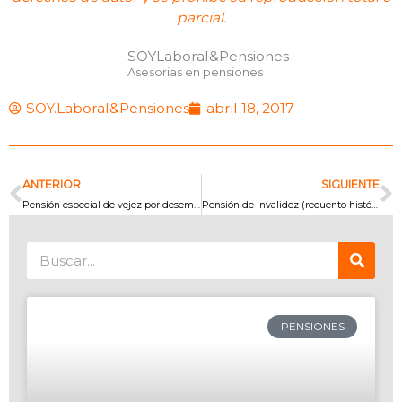
parcial.
SOYLaboral&Pensiones
Asesorias en pensiones
SOY.Laboral&Pensiones
abril 18, 2017
Prev
N
ANTERIOR
SIGUIENTE
Pensión especial de vejez por desempeño de actividades de alto riesgo – Parte IV
Pensión de invalidez (recuento histórico – Segunda parte)
Search
PENSIONES