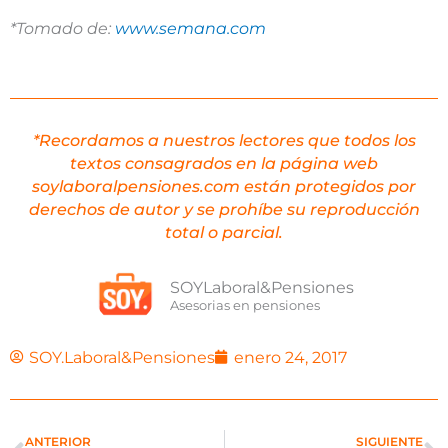
*Tomado de:
www.semana.com
*Recordamos a nuestros lectores que todos los
textos consagrados en la página web
soylaboralpensiones.com están protegidos por
derechos de autor y se prohíbe su reproducción
total o parcial.
SOYLaboral&Pensiones
Asesorias en pensiones
SOY.Laboral&Pensiones
enero 24, 2017
Prev
N
ANTERIOR
SIGUIENTE