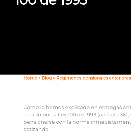
100 de 1993
Home
»
Blog
»
Regímenes pensionales anteriores 
Como lo hemos explicado en entregas anter
creado por la Ley 100 de 1993 (artículo 36),
pensionarse con la norma inmediatamente 
cotizando.