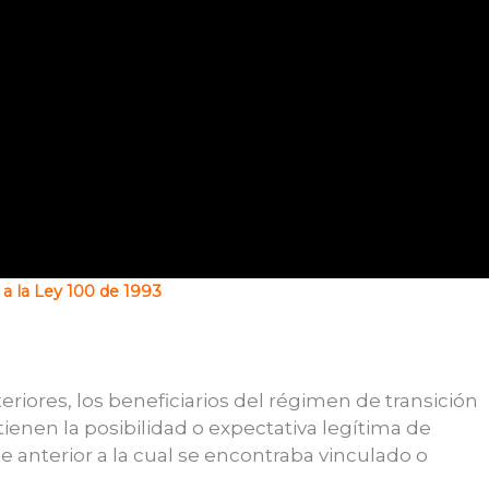
a la Ley 100 de 1993
iores, los beneficiarios del régimen de transición
 tienen la posibilidad o expectativa legítima de
anterior a la cual se encontraba vinculado o